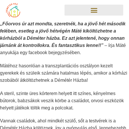
„Főorvos úr azt mondta, szeretnék, ha a jövő hét második
felében, esetleg a jövő hétvégén Máté kiköltözhetne a
kórházból a Déméter házba. Ez azt jelentené, hogy onnan
járnánk át kontrollokra. És fantasztikus lenne!!”
–
írja Máté
anyukája egy facebook bejegyzésében.
Mátéhoz hasonlóan a transzplantációs osztályon kezelt
gyerekek és szüleik számára hatalmas lépés, amikor a kórházi
szobából átköltözhetnek a Démétér Házba!
A steril, szinte üres kórterem helyett itt színes, kényelmes
bútorok, babzsákok veszik körbe a családot, orvosi eszközök
helyett játékok töltik meg a polcokat.
Vannak családok, ahol mindkét szülő, sőt a testvérek is a
Démétér Házba költöznek, így a gyógyulás első, legnehezebb