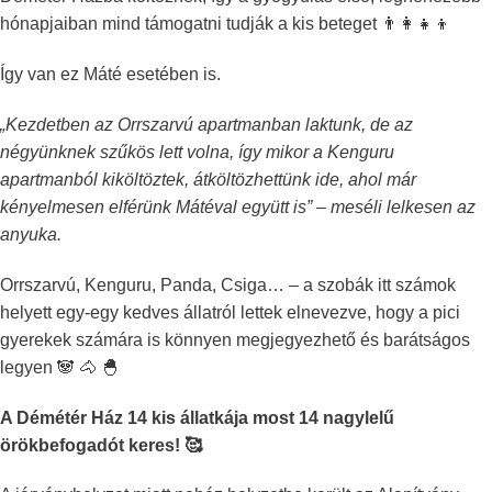
hónapjaiban mind támogatni tudják a kis beteget 👨‍👩‍👧‍👦
Így van ez Máté esetében is.
„Kezdetben az Orrszarvú apartmanban laktunk, de az
négyünknek szűkös lett volna, így mikor a Kenguru
apartmanból kiköltöztek, átköltözhettünk ide, ahol már
kényelmesen elférünk Mátéval együtt is” – meséli lelkesen az
anyuka.
Orrszarvú, Kenguru, Panda, Csiga… – a szobák itt számok
helyett egy-egy kedves állatról lettek elnevezve, hogy a pici
gyerekek számára is könnyen megjegyezhető és barátságos
legyen
🐼
🐴
🐣
A Démétér Ház 14 kis állatkája most 14 nagylelű
örökbefogadót keres! 🥰