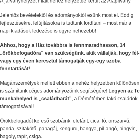
A járványhelyzet miatt nehéz helyzetbe került az Alapítvány.
Jelentős bevételektől és adományoktól esünk most el. Eddig
fejlesztésekre, felújításokra is tudtunk fordítani – most már a
napi kiadások fedezése is egyre nehezebb!
Ahhoz, hogy a Ház továbbra is fennmaradhasson, 14
„örökbefogadóra” van szükségünk, akik vállalják, hogy fél-
vagy egy éven keresztül támogatják egy-egy szoba
fenntartását!
Magánszemélyek mellett ebben a nehéz helyzetben különösen
is számítunk céges adományozóink segítségére!
Legyen az Te
munkahelyed is „családbarát”
, a Démétérben lakó családok
támogatásával!
Örökbefogadót kereső szobáink: elefánt, cica, ló, orrszarvú,
panda, szitakötő, papagáj, kenguru, hangya, pillangó, pingvin,
bagoly, tapír, csiga.