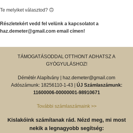
Te melyiket választod? 🙃
Részletekért vedd fel velünk a kapcsolatot a
haz.demeter@gmail.com
email címen!
TÁMOGATÁSODDAL OTTHONT ADHATSZ A
GYÓGYULÁSHOZ!
Démétér Alapítvány |
haz.demeter@gmail.com
Adószámunk: 18256110-1-43 |
ÚJ Számlaszámunk:
11600006-00000001-98910671
További számlaszámaink >>
Kislakóink számítanak rád. Nézd meg, mi most
nekik a legnagyobb segítség: