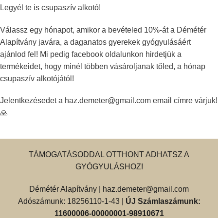
Legyél te is csupaszív alkotó!
Válassz egy hónapot, amikor a bevételed 10%-át a Démétér
Alapítvány javára, a daganatos gyerekek gyógyulásáért
ajánlod fel!
Mi pedig facebook oldalunkon hirdetjük a
termékeidet, hogy minél többen vásároljanak tőled, a hónap
csupaszív alkotójától!
Jelentkezésedet a
haz.demeter@gmail.com
email címre várjuk!
🙏
TÁMOGATÁSODDAL OTTHONT ADHATSZ A
GYÓGYULÁSHOZ!
Démétér Alapítvány |
haz.demeter@gmail.com
Adószámunk: 18256110-1-43 |
ÚJ Számlaszámunk:
11600006-00000001-98910671