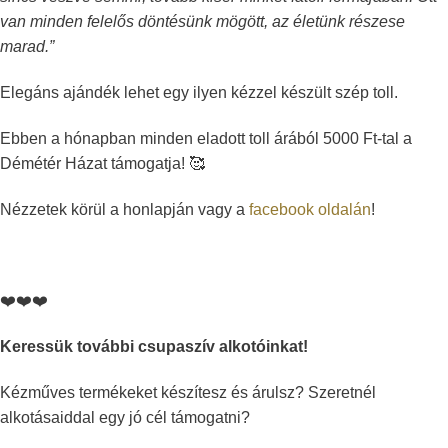
van minden felelős döntésünk mögött, az életünk részese
marad.”
Elegáns ajándék lehet egy ilyen kézzel készült szép toll.
Ebben a hónapban minden eladott toll árából 5000 Ft-tal a
Démétér Házat támogatja!
🥰
Nézzetek körül a honlapján vagy a
facebook oldalán
!
❤️
❤️
❤️
Keressük további csupaszív alkotóinkat!
Kézműves termékeket készítesz és árulsz?
Szeretnél
alkotásaiddal egy jó cél támogatni?