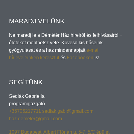
MARADJ VELÜNK
Ne maradj le a Démétér Ház híreiről és felhívásairól −
életeket menthetsz vele. Kövesd kis hőseink
gyógyulását és a ház mindennapjait
e-mail
hírleveleinken keresztül
és
Facebookon
is!
SEGÍTÜNK
Sedlák Gabriella
programigazgató
+36706217711
sedlak.gabi@gmail.com
haz.demeter@gmail.com
1097 Budapest, Albert Flórián u. 5-7. 5/C épület