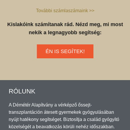
További számlaszámaink >>
Kislakóink számítanak rád. Nézd meg, mi most
nekik a legnagyobb segítség:
ÉN IS SEGÍTEK!
RÓLUNK
A Démétér Alapítvány a vérképző őssejt-
transzplantáción átesett gyermekek gyógyulásában
nyújt hatékony segítséget. Biztosítja a család gyógyító
közelségét a beavatkozás körüli nehéz időszakban.