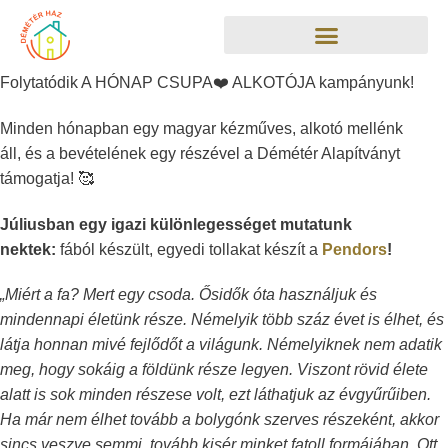
Folytatódik A HÓNAP CSUPA
❤️
ALKOTÓJA kampányunk!
Minden hónapban egy magyar kézműves, alkotó mellénk
áll, és a bevételének egy részével a Démétér Alapítványt
támogatja!
🥰
Júliusban egy igazi különlegességet mutatunk
nektek:
fából készült, egyedi tollakat készít a
Pendors
!
„Miért a fa? Mert egy csoda. Ősidők óta használjuk és
mindennapi életünk része. Némelyik több száz évet is élhet, és
látja honnan mivé fejlődőt a világunk. Némelyiknek nem adatik
meg, hogy sokáig a földünk része legyen. Viszont rövid élete
alatt is sok minden részese volt, ezt láthatjuk az évgyűrűiben.
Ha már nem élhet tovább a bolygónk szerves részeként, akkor
sincs veszve semmi, tovább kisér minket fatoll formájában. Ott