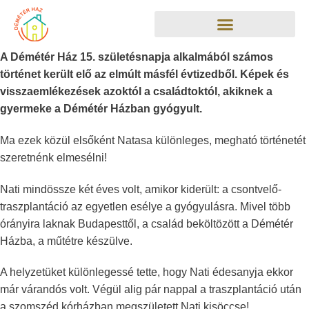
A Démétér Ház 15. születésnapja alkalmából számos
történet került elő az elmúlt másfél évtizedből. Képek és
visszaemlékezések azoktól a családtoktól, akiknek a
gyermeke a Démétér Házban gyógyult.
Ma ezek közül elsőként Natasa különleges, megható történetét
szeretnénk elmesélni!
Nati mindössze két éves volt, amikor kiderült: a csontvelő-
traszplantáció az egyetlen esélye a gyógyulásra. Mivel több
órányira laknak Budapesttől, a család beköltözött a Démétér
Házba, a műtétre készülve.
A helyzetüket különlegessé tette, hogy Nati édesanyja ekkor
már várandós volt. Végül alig pár nappal a traszplantáció után
a szomszéd kórházban megszületett Nati kisöccse!