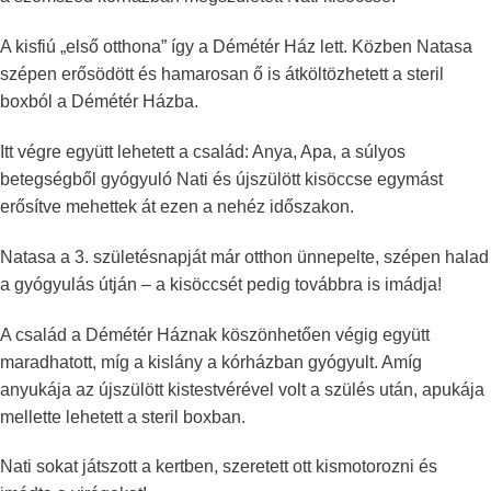
A kisfiú „első otthona” így a Démétér Ház lett. Közben Natasa
szépen erősödött és hamarosan ő is átköltözhetett a steril
boxból a Démétér Házba.
Itt végre együtt lehetett a család: Anya, Apa, a súlyos
betegségből gyógyuló Nati és újszülött kisöccse egymást
erősítve mehettek át ezen a nehéz időszakon.
Natasa a 3. születésnapját már otthon ünnepelte, szépen halad
a gyógyulás útján – a kisöccsét pedig továbbra is imádja!
A család a Démétér Háznak köszönhetően végig együtt
maradhatott, míg a kislány a kórházban gyógyult. Amíg
anyukája az újszülött kistestvérével volt a szülés után, apukája
mellette lehetett a steril boxban.
Nati sokat játszott a kertben, szeretett ott kismotorozni és