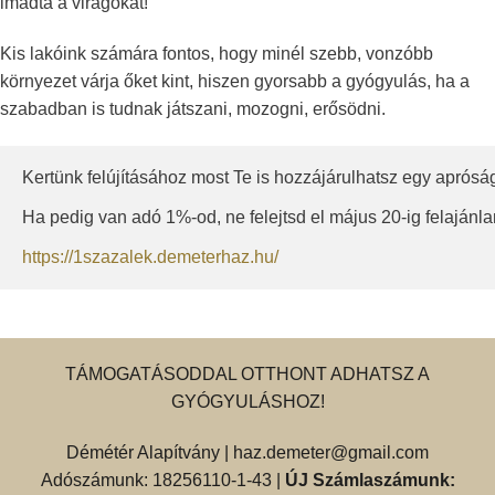
imádta a virágokat!
Kis lakóink számára fontos, hogy minél szebb, vonzóbb
környezet várja őket kint, hiszen gyorsabb a gyógyulás, ha a
szabadban is tudnak játszani, mozogni, erősödni.
Kertünk felújításához most Te is hozzájárulhatsz egy aprósá
Ha pedig van adó 1%-od, ne felejtsd el május 20-ig felajánlani
https://1szazalek.demeterhaz.hu/
TÁMOGATÁSODDAL OTTHONT ADHATSZ A
GYÓGYULÁSHOZ!
Démétér Alapítvány |
haz.demeter@gmail.com
Adószámunk: 18256110-1-43 |
ÚJ Számlaszámunk: