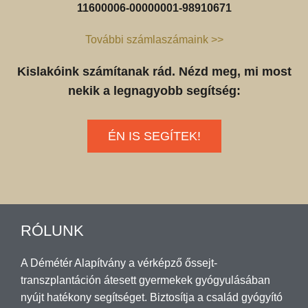
11600006-00000001-98910671
További számlaszámaink >>
Kislakóink számítanak rád. Nézd meg, mi most
nekik a legnagyobb segítség:
ÉN IS SEGÍTEK!
RÓLUNK
A Démétér Alapítvány a vérképző őssejt-
transzplantáción átesett gyermekek gyógyulásában
nyújt hatékony segítséget. Biztosítja a család gyógyító