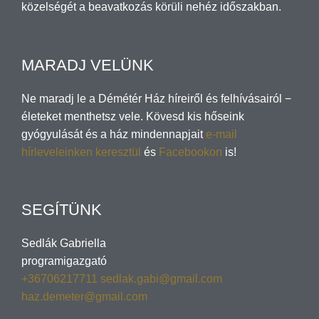
közelségét a beavatkozás körüli nehéz időszakban.
MARADJ VELÜNK
Ne maradj le a Démétér Ház híreiről és felhívásairól −
életeket menthetsz vele. Kövesd kis hőseink
gyógyulását és a ház mindennapjait
e-mail
hírleveleinken keresztül
és
Facebookon
is!
SEGÍTÜNK
Sedlák Gabriella
programigazgató
+36706217711
sedlak.gabi@gmail.com
haz.demeter@gmail.com