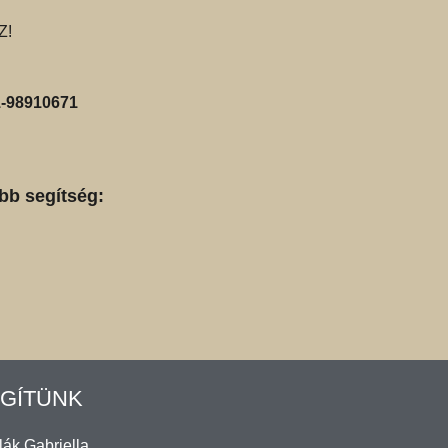
Z!
-98910671
bb segítség:
GÍTÜNK
ák Gabriella