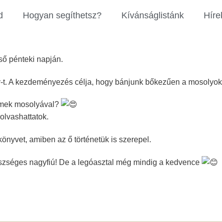
d
Hogyan segíthetsz?
Kívánságlistánk
Híre
ső pénteki napján.
iley-t. A kezdeményezés célja, hogy bánjunk bőkezűen a mosolyok
ermek mosolyával?
olvashattatok.
nyvet, amiben az ő történetük is szerepel.
egészséges nagyfiú! De a legóasztal még mindig a kedvence