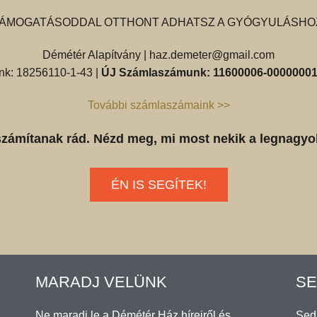
ÁMOGATÁSODDAL OTTHONT ADHATSZ A GYÓGYULÁSHO
Démétér Alapítvány |
haz.demeter@gmail.com
k: 18256110-1-43 |
ÚJ Számlaszámunk: 11600006-00000001
További számlaszámaink >>
számítanak rád. Nézd meg, mi most nekik a legnagyo
ÉN IS SEGÍTEK!
MARADJ VELÜNK
SE
Ne maradj le a Démétér Ház híreiről és
Sedl