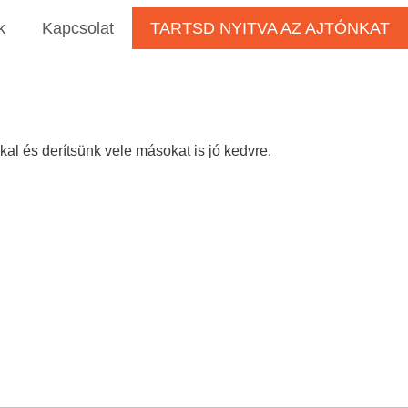
k
Kapcsolat
TARTSD NYITVA AZ AJTÓNKAT
kal és derítsünk vele másokat is jó kedvre.