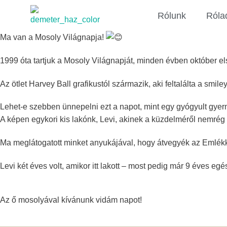
Rólunk
Róla
Ma van a Mosoly Világnapja!
1999 óta tartjuk a Mosoly Világnapját, minden évben október el
Az ötlet Harvey Ball grafikustól származik, aki feltalálta a sm
Lehet-e szebben ünnepelni ezt a napot, mint egy gyógyult gy
A képen egykori kis lakónk, Levi, akinek a küzdelméről nemrég 
Ma meglátogatott minket anyukájával, hogy átvegyék az Emlékkö
Levi két éves volt, amikor itt lakott – most pedig már 9 éves 
Az ő mosolyával kívánunk vidám napot!