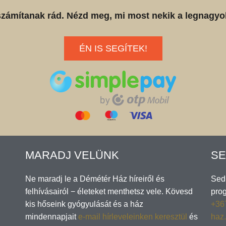
számítanak rád. Nézd meg, mi most nekik a legnagyo
ÉN IS SEGÍTEK!
MARADJ VELÜNK
SE
Ne maradj le a Démétér Ház híreiről és
Sedl
felhívásairól − életeket menthetsz vele. Kövesd
pro
kis hőseink gyógyulását és a ház
+36
mindennapjait
e-mail hírleveleinken keresztül
és
haz