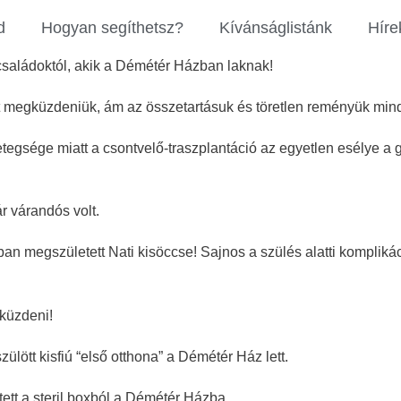
d
Hogyan segíthetsz?
Kívánságlistánk
Híre
a családoktól, akik a Démétér Házban laknak!
ett megküzdeniük, ám az összetartásuk és töretlen reményük mind
etegsége miatt a csontvelő-traszplantáció az egyetlen esélye a 
r várandós volt.
an megszületett Nati kisöccse! Sajnos a szülés alatti kompliká
 küzdeni!
ülött kisfiú “első otthona” a Démétér Ház lett.
tt a steril boxból a Démétér Házba.