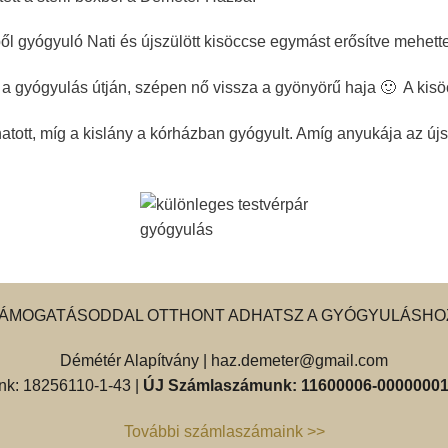
gből gyógyuló Nati és újszülött kisöccse egymást erősítve mehet
 a gyógyulás útján, szépen nő vissza a gyönyörű haja 🙂 A kisö
t, míg a kislány a kórházban gyógyult. Amíg anyukája az újszülö
ÁMOGATÁSODDAL OTTHONT ADHATSZ A GYÓGYULÁSHO
Démétér Alapítvány |
haz.demeter@gmail.com
k: 18256110-1-43 |
ÚJ Számlaszámunk: 11600006-00000001
További számlaszámaink >>