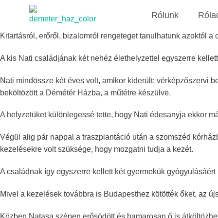
Rólunk
Róla
Kitartásról, erőről, bizalomról rengeteget tanulhatunk azoktól 
A kis Nati családjának két nehéz élethelyzettel egyszerre kell
Nati mindössze két éves volt, amikor kiderült: vérképzőszervi b
beköltözött a Démétér Házba, a műtétre készülve.
A helyzetüket különlegessé tette, hogy Nati édesanyja ekkor má
Végül alig pár nappal a traszplantáció után a szomszéd kórházb
kezelésekre volt szüksége, hogy mozgatni tudja a kezét.
A családnak így egyszerre kellett két gyermekük gyógyulásáért
Mivel a kezelések továbbra is Budapesthez kötötték őket, az újsz
Közben Natasa szépen erősödött és hamarosan ő is átköltözhete