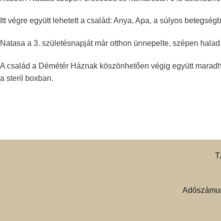
Itt végre együtt lehetett a család: Anya, Apa, a súlyos betegsé
Natasa a 3. születésnapját már otthon ünnepelte, szépen halad
A család a Démétér Háznak köszönhetően végig együtt maradhatot
a steril boxban.
T
Adószámun