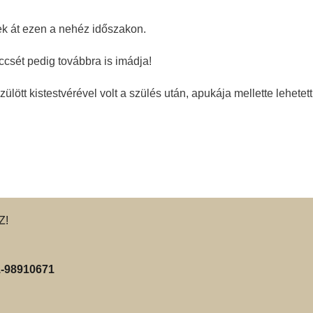
tek át ezen a nehéz időszakon.
ccsét pedig továbbra is imádja!
tt kistestvérével volt a szülés után, apukája mellette lehetett
Z!
-98910671