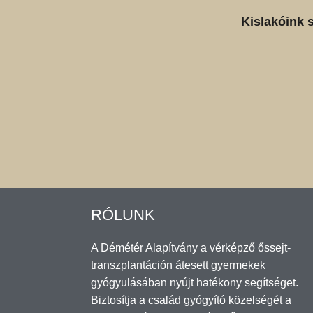
Kislakóink 
RÓLUNK
A Démétér Alapítvány a vérképző őssejt-
transzplantáción átesett gyermekek
gyógyulásában nyújt hatékony segítséget.
Biztosítja a család gyógyító közelségét a