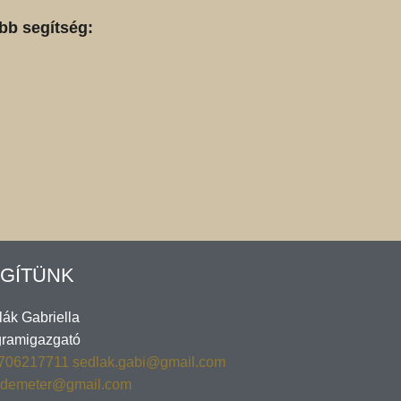
bb segítség:
GÍTÜNK
ák Gabriella
gramigazgató
706217711
sedlak.gabi@gmail.com
.demeter@gmail.com