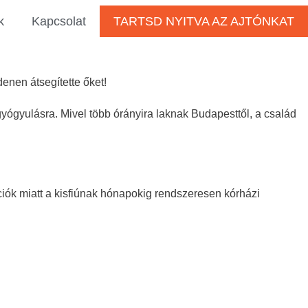
k
Kapcsolat
TARTSD NYITVA AZ AJTÓNKAT
enen átsegítette őket!
gyógyulásra. Mivel több órányira laknak Budapesttől, a család
ciók miatt a kisfiúnak hónapokig rendszeresen kórházi