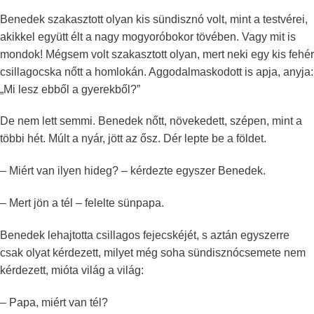
Benedek szakasztott olyan kis sündisznó volt, mint a testvérei,
akikkel együtt élt a nagy mogyoróbokor tövében. Vagy mit is
mondok! Mégsem volt szakasztott olyan, mert neki egy kis fehér
csillagocska nőtt a homlokán. Aggodalmaskodott is apja, anyja:
„Mi lesz ebből a gyerekből?”
De nem lett semmi. Benedek nőtt, növekedett, szépen, mint a
többi hét. Múlt a nyár, jött az ősz. Dér lepte be a földet.
– Miért van ilyen hideg? – kérdezte egyszer Benedek.
– Mert jön a tél – felelte sünpapa.
Benedek lehajtotta csillagos fejecskéjét, s aztán egyszerre
csak olyat kérdezett, milyet még soha sündisznócsemete nem
kérdezett, mióta világ a világ:
– Papa, miért van tél?