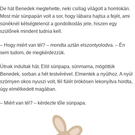
De hát Benedek megtehette, neki csillag világolt a homlokán.
Most már sünpapán volt a sor, hogy lábaira hajtsa a fejét, ami
sünéknél kétségtelenül a gondolkodás jele, hiszen egy
szülőnek mindent tudnia kell.
– Hogy miért van tél? – mondta aztán elszontyolodva. – Én
sem tudom, de megkérdezzük.
Útnak indultak hát. Elöl sünpapa, sünmama, mögöttük
Benedek, sorban a hét testvérével. Elmentek a nyúlhoz. A nyúl
szörnyen okos nyuszi volt, fél fülét örökösen lekonyítva hordta,
úgy elmélkedett magában.
– Miért van tél? – kérdezte tőle sünpapa.