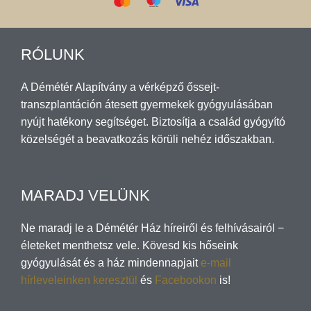
RÓLUNK
A Démétér Alapítvány a vérképző őssejt-
transzplantáción átesett gyermekek gyógyulásában
nyújt hatékony segítséget. Biztosítja a család gyógyító
közelségét a beavatkozás körüli nehéz időszakban.
MARADJ VELÜNK
Ne maradj le a Démétér Ház híreiről és felhívásairól −
életeket menthetsz vele. Kövesd kis hőseink
gyógyulását és a ház mindennapjait
e-mail
hírleveleinken keresztül
és
Facebookon
is!