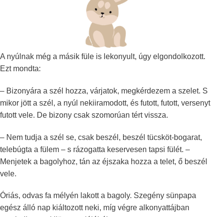
A nyúlnak még a másik füle is lekonyult, úgy elgondolkozott.
Ezt mondta:
– Bizonyára a szél hozza, várjatok, megkérdezem a szelet. S
mikor jött a szél, a nyúl nekiiramodott, és futott, futott, versenyt
futott vele. De bizony csak szomorúan tért vissza.
– Nem tudja a szél se, csak beszél, beszél tücsköt-bogarat,
telebúgta a fülem – s rázogatta keservesen tapsi fülét. –
Menjetek a bagolyhoz, tán az éjszaka hozza a telet, ő beszél
vele.
Óriás, odvas fa mélyén lakott a bagoly. Szegény sünpapa
egész álló nap kiáltozott neki, míg végre alkonyattájban