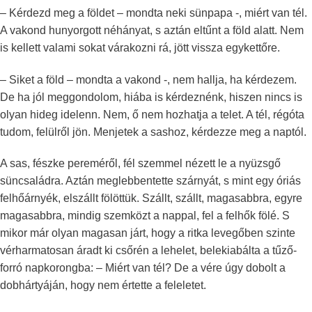
– Kérdezd meg a földet – mondta neki sünpapa -, miért van tél.
A vakond hunyorgott néhányat, s aztán eltűnt a föld alatt. Nem
is kellett valami sokat várakozni rá, jött vissza egykettőre.
– Siket a föld – mondta a vakond -, nem hallja, ha kérdezem.
De ha jól meggondolom, hiába is kérdeznénk, hiszen nincs is
olyan hideg idelenn. Nem, ő nem hozhatja a telet. A tél, régóta
tudom, felülről jön. Menjetek a sashoz, kérdezze meg a naptól.
A sas, fészke pereméről, fél szemmel nézett le a nyüzsgő
süncsaládra. Aztán meglebbentette szárnyát, s mint egy óriás
felhőárnyék, elszállt fölöttük. Szállt, szállt, magasabbra, egyre
magasabbra, mindig szemközt a nappal, fel a felhők fölé. S
mikor már olyan magasan járt, hogy a ritka levegőben szinte
vérharmatosan áradt ki csőrén a lehelet, belekiabálta a tűző-
forró napkorongba: – Miért van tél? De a vére úgy dobolt a
dobhártyáján, hogy nem értette a feleletet.