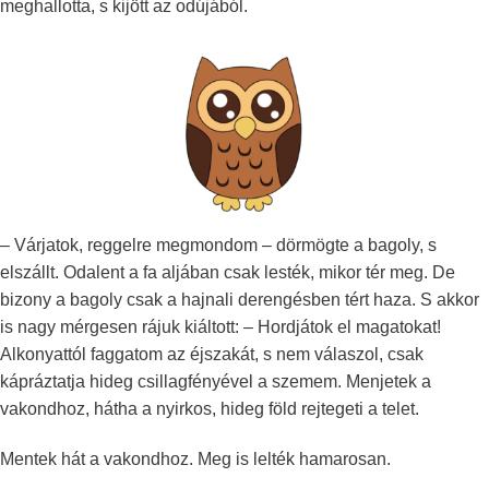
meghallotta, s kijött az odújából.
– Várjatok, reggelre megmondom – dörmögte a bagoly, s
elszállt. Odalent a fa aljában csak lesték, mikor tér meg. De
bizony a bagoly csak a hajnali derengésben tért haza. S akkor
is nagy mérgesen rájuk kiáltott: – Hordjátok el magatokat!
Alkonyattól faggatom az éjszakát, s nem válaszol, csak
kápráztatja hideg csillagfényével a szemem. Menjetek a
vakondhoz, hátha a nyirkos, hideg föld rejtegeti a telet.
Mentek hát a vakondhoz. Meg is lelték hamarosan.