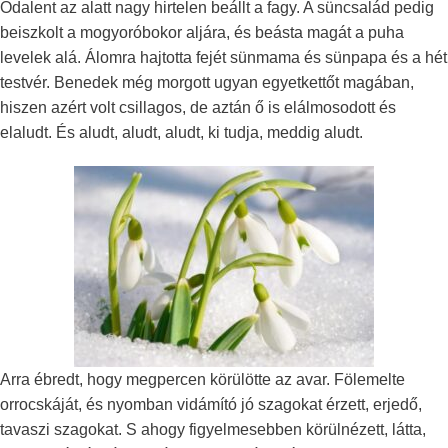
Odalent az alatt nagy hirtelen beállt a fagy. A süncsalád pedig
beiszkolt a mogyoróbokor aljára, és beásta magát a puha
levelek alá. Álomra hajtotta fejét sünmama és sünpapa és a hét
testvér. Benedek még morgott ugyan egyetkettőt magában,
hiszen azért volt csillagos, de aztán ő is elálmosodott és
elaludt. És aludt, aludt, aludt, ki tudja, meddig aludt.
Arra ébredt, hogy megpercen körülötte az avar. Fölemelte
orrocskáját, és nyomban vidámító jó szagokat érzett, erjedő,
tavaszi szagokat. S ahogy figyelmesebben körülnézett, látta,