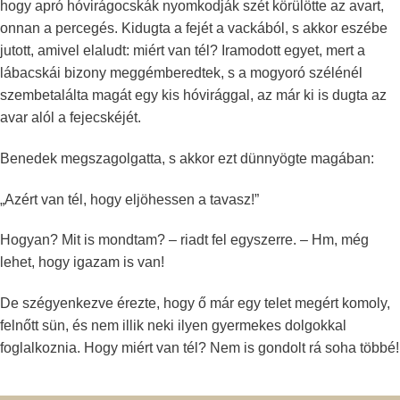
hogy apró hóvirágocskák nyomkodják szét körülötte az avart,
onnan a percegés. Kidugta a fejét a vackából, s akkor eszébe
jutott, amivel elaludt: miért van tél? Iramodott egyet, mert a
lábacskái bizony meggémberedtek, s a mogyoró szélénél
szembetalálta magát egy kis hóvirággal, az már ki is dugta az
avar alól a fejecskéjét.
Benedek megszagolgatta, s akkor ezt dünnyögte magában:
„Azért van tél, hogy eljöhessen a tavasz!”
Hogyan? Mit is mondtam? – riadt fel egyszerre. – Hm, még
lehet, hogy igazam is van!
De szégyenkezve érezte, hogy ő már egy telet megért komoly,
felnőtt sün, és nem illik neki ilyen gyermekes dolgokkal
foglalkoznia. Hogy miért van tél? Nem is gondolt rá soha többé!