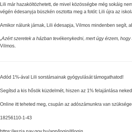
Lili már hazaköltözhetett, de mivel közösségbe még sokáig nem
végén édesanyja büszkén osztotta meg a fotót: Lili újra az isko
Amikor nálunk járnak, Lili édesapja, Vilmos mindenben segít, ah
„Azért szeretek a házban tevékenykedni, mert úgy érzem, hogy a
Vilmos.
Adód 1%-ával Lili sorstársainak gyógyulását támogathatod!
Segítsd a kis hősök küzdelmét, hiszen az 1% felajánlása neked
Online itt teheted meg, csupán az adószámunkra van szüksége
18256110-1-43
https://eszja.nav.gov.hu/app/login/#login