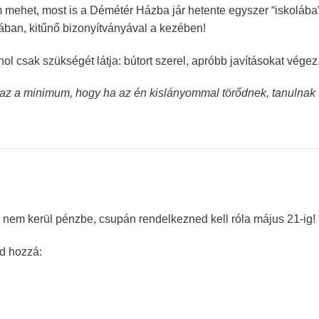
 mehet, most is a Démétér Házba jár hetente egyszer “iskolába
lában, kitűnő bizonyítványával a kezében!
ol csak szükségét látja: bútort szerel, apróbb javításokat végez
z a minimum, hogy ha az én kislányommal törődnek, tanulnak vel
 nem kerül pénzbe, csupán rendelkezned kell róla május 21-ig!
d hozzá: