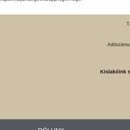
T
Adószámun
Kislakóink 