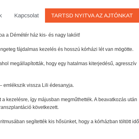
k
Kapcsolat
TARTSD NYITVA AZ AJTÓNKAT
tba a Démétér ház kis- és nagy lakóit!
engeteg fájdalmas kezelés és hosszú kórházi lét van mögötte.
hol megállapították, hogy egy hatalmas kiterjedésű, agresszív
– emlékszik vissza Lili édesanyja.
lt a kezelésre, így májusban megműthették. A beavatkozás után
ranszplantáció következett.
itmusában segítették kis hősünket, hogy a kórházban töltött idő