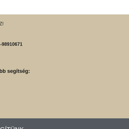
Z!
-98910671
bb segítség: