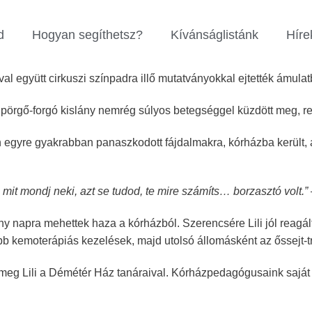
d
Hogyan segíthetsz?
Kívánságlistánk
Híre
val együtt cirkuszi színpadra illő mutatványokkal ejtették ámula
, pörgő-forgó kislány nemrég súlyos betegséggel küzdött meg, r
 egyre gyakrabban panaszkodott fájdalmakra, kórházba került, a
, mit mondj neki, azt se tudod, te mire számíts… borzasztó volt.”
y napra mehettek haza a kórházból. Szerencsére Lili jól reagá
bb kemoterápiás kezelések, majd utolsó állomásként az őssejt-t
 meg Lili a Démétér Ház tanáraival. Kórházpedagógusaink saját r