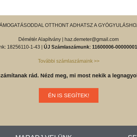
ÁMOGATÁSODDAL OTTHONT ADHATSZ A GYÓGYULÁSHO
Démétér Alapítvány |
haz.demeter@gmail.com
k: 18256110-1-43 |
ÚJ Számlaszámunk: 11600006-00000001
További számlaszámaink >>
számítanak rád. Nézd meg, mi most nekik a legnagyo
ÉN IS SEGÍTEK!