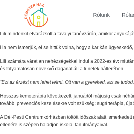
Rólunk
Róla
Lili mindenkit elvarázsolt a tavalyi tanévzárón, amikor anyukájá
Ha nem ismerjük, el se hittük volna, hogy a karikán ügyeskedő
Lili számára váratlan nehézségekkel indul a 2022-es év: miután
és folyamatosan növekvő daganat áll a tünetek hátterében.
“Ezt az érzést nem lehet leírni. Ott van a gyereked, azt se tudod
Hosszas kemoterápia következett, januártól májusig csak néhán
további prevenciós kezelésekre volt szükség: sugárterápia, úja
A Dél-Pesti Centrumkórházban töltött időszak alatt ismerkedett
ellenére is szépen haladjon iskolai tanulmányaival.