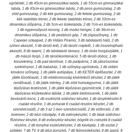
ugrókötél, 1 db 45cm-es gimnasztikai labda, 1 db 55cm-es gimnasztikai
labda, 1 db 65cm-es gimnasztikai labda, 2 db piros gumiszalag, 2 db
zöld gumiszalag, 2 db kék gumiszalag, 2 db fekete gumiszalag, 2 db
kék stabilitás tréner, 2 db fekete stabilitás tréner, 2 db 33cm-es
dinamikus ülőpárna, 2 db 5cm-es tüskelabda, 2 db 7cm-es tüskelabda,
1 db egyensúlyozó korong, 1 db modul henger, 1 db 36cm-es
dinamikus ülőpárna, 1 db pedálozó gép, 7 db jógaszőnyeg, 1 db
Capetan szteppad, 2 db Vidám Piramis, 3 db labdatartó háló, 2 db
színes akasztó, 5 db tároló tető, 2 db tároló csiptető, 1 db összehajtható
akasztó, 8 db tatami, 1 db labdatartó támasz, 1 db óriás horgászjáték, 1
db mászó forgó, 1 db tárolókombináció, 5 db tároló doboz, 1 db
kisszekrény, 1 db pad tárolóval, 1 db padpárna, 1 db játszószobai
szekrénysor, 1 db babaház, 1 db szőnyeg ugróiskola, 1 db vidám
kisváros szőnyeg, 1 db játék autópálya, 1 db KETER építőasztal, 2 db
játék tűzoltóautó, 1 db elektromosság kísérletező készlet, 2 db játék
rendőrautó, 1 db játék mérleg, 2 db zöld homokgyurma, 1 db játék
tépőzáras testrészek, 1 db játék tépőzáras gyümölcsök, 1 db játék
tépőzáras közlekedési táblák, 1 db játék élelmiszerek, 1 db játék
bevásárló kocsi, 1 db eszközök sütéshez készlet, 1 db tányérkészlet 8
család részére, 1 db poharak 8 család részére készlet, 2 db
szendvicssütő, 2 db 3 az 1-ben szendvicssütő, 2 db vízforraló, 2 db
botmixer, 2 db kézi robotgép, 4 db edénykészlet, 1 db tálak sütéshez-
főzéshez készlet, 8 db evőeszköz készlet, bögrék és csészék 8 család
részére, 2 db konyhai eszközkészlet, 2 db kávégép, 1 db asztal 2
székkel, 7 db TV, 6 db kézi porszívó, 7 db felmosókészlet, 8 db seprű, 8