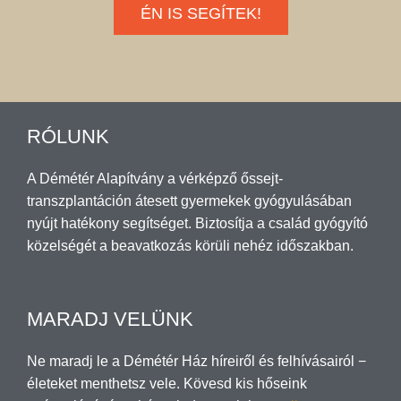
ÉN IS SEGÍTEK!
RÓLUNK
A Démétér Alapítvány a vérképző őssejt-
transzplantáción átesett gyermekek gyógyulásában
nyújt hatékony segítséget. Biztosítja a család gyógyító
közelségét a beavatkozás körüli nehéz időszakban.
MARADJ VELÜNK
Ne maradj le a Démétér Ház híreiről és felhívásairól −
életeket menthetsz vele. Kövesd kis hőseink