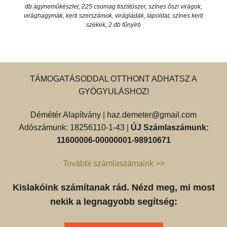
db ágyneműkészlet, 225 csomag tisztítószer, színes őszi virágok,
virághagymák, kerti szerszámok, virágládák, tápoldat, színes kerti
székek, 2 db fűnyíró
TÁMOGATÁSODDAL OTTHONT ADHATSZ A
GYÓGYULÁSHOZ!
Démétér Alapítvány |
haz.demeter@gmail.com
Adószámunk: 18256110-1-43 |
ÚJ Számlaszámunk:
11600006-00000001-98910671
További számlaszámaink >>
Kislakóink számítanak rád. Nézd meg, mi most
nekik a legnagyobb segítség: