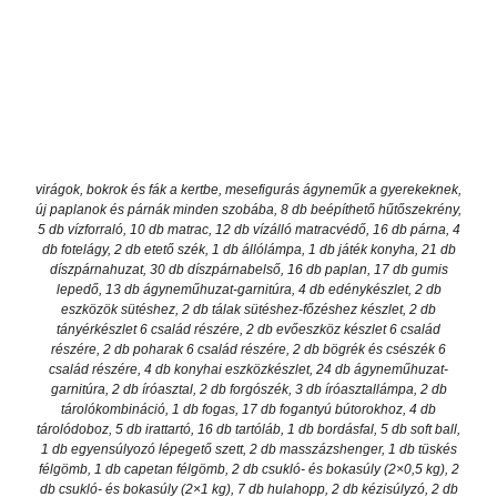
virágok, bokrok és fák a kertbe, mesefigurás ágyneműk a gyerekeknek,
új paplanok és párnák minden szobába, 8 db beépíthető hűtőszekrény,
5 db vízforraló, 10 db matrac, 12 db vízálló matracvédő, 16 db párna, 4
db fotelágy, 2 db etető szék, 1 db állólámpa, 1 db játék konyha, 21 db
díszpárnahuzat, 30 db díszpárnabelső, 16 db paplan, 17 db gumis
lepedő, 13 db ágyneműhuzat-garnitúra, 4 db edénykészlet, 2 db
eszközök sütéshez, 2 db tálak sütéshez-főzéshez készlet, 2 db
tányérkészlet 6 család részére, 2 db evőeszköz készlet 6 család
részére, 2 db poharak 6 család részére, 2 db bögrék és csészék 6
család részére, 4 db konyhai eszközkészlet, 24 db ágyneműhuzat-
garnitúra, 2 db íróasztal, 2 db forgószék, 3 db íróasztallámpa, 2 db
tárolókombináció, 1 db fogas, 17 db fogantyú bútorokhoz, 4 db
tárolódoboz, 5 db irattartó, 16 db tartóláb, 1 db bordásfal, 5 db soft ball,
1 db egyensúlyozó lépegető szett, 2 db masszázshenger, 1 db tüskés
félgömb, 1 db capetan félgömb, 2 db csukló- és bokasúly (2×0,5 kg), 2
db csukló- és bokasúly (2×1 kg), 7 db hulahopp, 2 db kézisúlyzó, 2 db