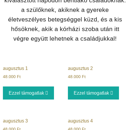
kiválasztott napodon bentlakó családoknak:
a szülőknek, akiknek a gyereke
életveszélyes betegséggel küzd, és a kis
hősöknek, akik a kórházi szoba után itt
végre együtt lehetnek a családjukkal!
augusztus 1
augusztus 2
48.000
Ft
48.000
Ft
Ezzel támogatlak
Ezzel támogatlak
augusztus 3
augusztus 4
48.000
Ft
48.000
Ft