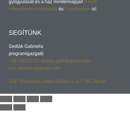
gyógyulását és a ház mindennapjait
e-mail
hírleveleinken keresztül
és
Facebookon
is!
SEGÍTÜNK
Sedlák Gabriella
programigazgató
+36706217711
sedlak.gabi@gmail.com
haz.demeter@gmail.com
1097 Budapest, Albert Flórián u. 5-7. 5/C épület