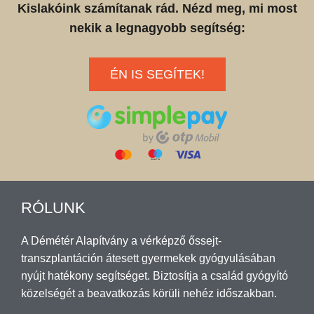
Kislakóink számítanak rád. Nézd meg, mi most
nekik a legnagyobb segítség:
ÉN IS SEGÍTEK!
RÓLUNK
A Démétér Alapítvány a vérképző őssejt-
transzplantáción átesett gyermekek gyógyulásában
nyújt hatékony segítséget. Biztosítja a család gyógyító
közelségét a beavatkozás körüli nehéz időszakban.