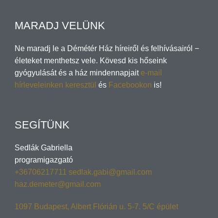
MARADJ VELÜNK
Ne maradj le a Démétér Ház híreiről és felhívásairól −
életeket menthetsz vele. Kövesd kis hőseink
gyógyulását és a ház mindennapjait
e-mail
hírleveleinken keresztül
és
Facebookon
is!
SEGÍTÜNK
Sedlák Gabriella
programigazgató
+36706217711
sedlak.gabi@gmail.com
haz.demeter@gmail.com
1097 Budapest, Albert Flórián u. 5-7. 5/C épület