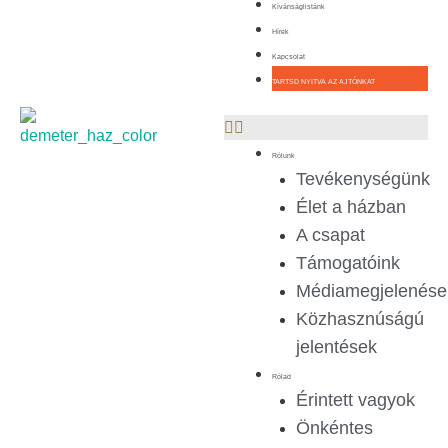
Kívánságlistánk
Hírek
Kapcsolat
TARTSD NYITVA AZ AJTÓNKAT
Rólunk
Tevékenységünk
Élet a házban
A csapat
Támogatóink
Médiamegjelenése
Közhasznúságú
jelentések
Rólad
Érintett vagyok
Önkéntes