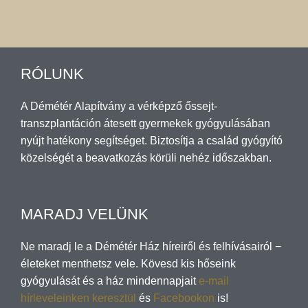
RÓLUNK
A Démétér Alapítvány a vérképző őssejt-
transzplantáción átesett gyermekek gyógyulásában
nyújt hatékony segítséget. Biztosítja a család gyógyító
közelségét a beavatkozás körüli nehéz időszakban.
MARADJ VELÜNK
Ne maradj le a Démétér Ház híreiről és felhívásairól −
életeket menthetsz vele. Kövesd kis hőseink
gyógyulását és a ház mindennapjait
e-mail
hírleveleinken keresztül
és
Facebookon
is!