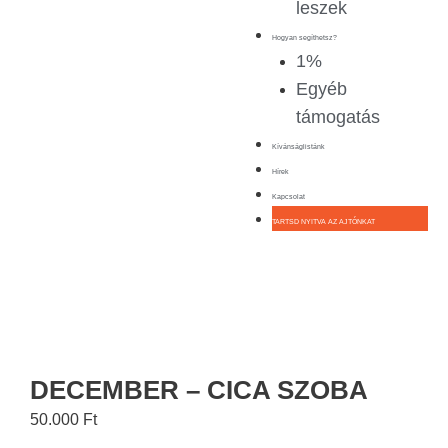
leszek
Hogyan segíthetsz?
1%
Egyéb
támogatás
Kívánságlistánk
Hírek
Kapcsolat
TARTSD NYITVA AZ AJTÓNKAT
DECEMBER – CICA SZOBA
50.000
Ft