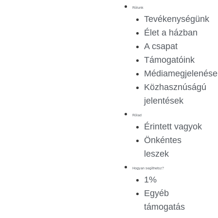
Rólunk
Tevékenységünk
Élet a házban
A csapat
Támogatóink
Médiamegjelenése
Közhasznúságú
jelentések
Rólad
Érintett vagyok
Önkéntes
leszek
Hogyan segíthetsz?
1%
Egyéb
támogatás