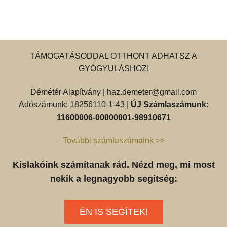
TÁMOGATÁSODDAL OTTHONT ADHATSZ A
GYÓGYULÁSHOZ!
Démétér Alapítvány |
haz.demeter@gmail.com
Adószámunk: 18256110-1-43 |
ÚJ Számlaszámunk:
11600006-00000001-98910671
További számlaszámaink >>
Kislakóink számítanak rád. Nézd meg, mi most
nekik a legnagyobb segítség:
ÉN IS SEGÍTEK!