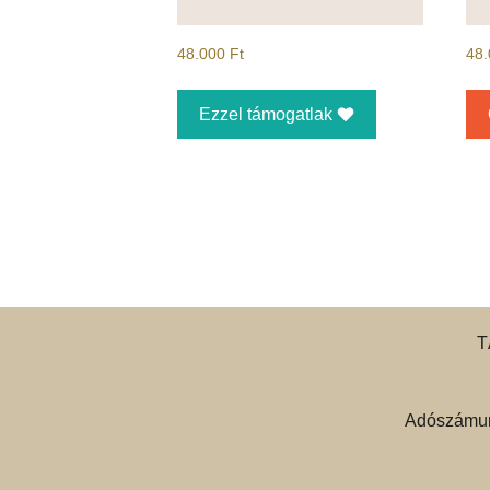
48.000
Ft
48
Ezzel támogatlak
T
Adószámun