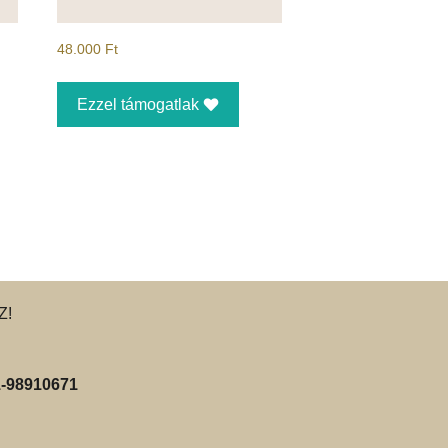
48.000
Ft
Ezzel támogatlak
Z!
-98910671