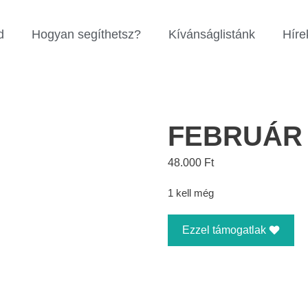
d
Hogyan segíthetsz?
Kívánságlistánk
Híre
FEBRUÁR 
48.000
Ft
1 kell még
Ezzel támogatlak