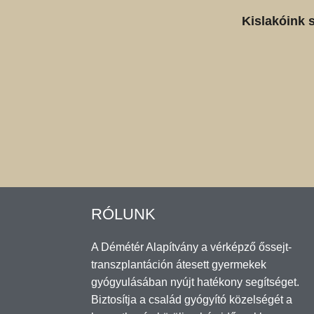
Kislakóink 
RÓLUNK
A Démétér Alapítvány a vérképző őssejt-
transzplantáción átesett gyermekek
gyógyulásában nyújt hatékony segítséget.
Biztosítja a család gyógyító közelségét a