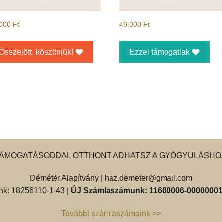
.000
Ft
48.000
Ft
Összejött, köszönjük!
Ezzel támogatlak
ÁMOGATÁSODDAL OTTHONT ADHATSZ A GYÓGYULÁSHO
Démétér Alapítvány |
haz.demeter@gmail.com
k: 18256110-1-43 |
ÚJ Számlaszámunk: 11600006-00000001
További számlaszámaink >>