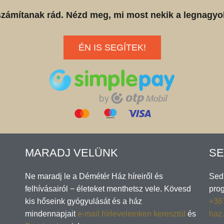
számítanak rád. Nézd meg, mi most nekik a legnagyo
ÉN IS SEGÍTEK!
MARADJ VELÜNK
SE
Ne maradj le a Démétér Ház híreiről és
Sedl
felhívásairól − életeket menthetsz vele. Kövesd
pro
kis hőseink gyógyulását és a ház
+36
mindennapjait
e-mail hírleveleinken keresztül
és
haz