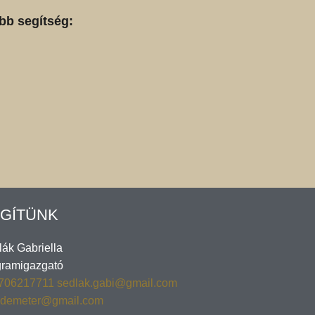
bb segítség:
GÍTÜNK
ák Gabriella
gramigazgató
706217711
sedlak.gabi@gmail.com
.demeter@gmail.com