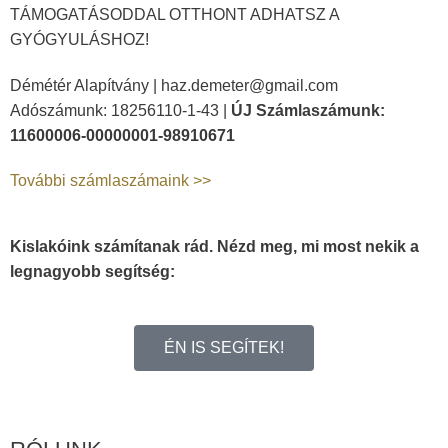
TÁMOGATÁSODDAL OTTHONT ADHATSZ A
GYÓGYULÁSHOZ!
Démétér Alapítvány |
haz.demeter@gmail.com
Adószámunk: 18256110-1-43 |
ÚJ Számlaszámunk:
11600006-00000001-98910671
További számlaszámaink >>
Kislakóink számítanak rád. Nézd meg, mi most nekik a
legnagyobb segítség:
ÉN IS SEGÍTEK!