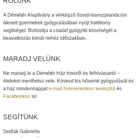
RÓLUNK
A Démétér Alapítvány a vérképző őssejt-transzplantáción
átesett gyermekek gyógyulásában nyújt hatékony
segítséget. Biztosítja a család gyógyító közelségét a
beavatkozás körüli nehéz időszakban.
MARADJ VELÜNK
Ne maradj le a Démétér Ház híreiről és felhívásairól −
életeket menthetsz vele. Kövesd kis hőseink gyógyulását és
a ház mindennapjait
e-mail hírleveleinken keresztül
és
Facebookon
is!
SEGÍTÜNK
Sedlák Gabriella