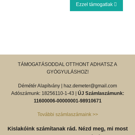
Ezzel támogatlak
TÁMOGATÁSODDAL OTTHONT ADHATSZ A
GYÓGYULÁSHOZ!
Démétér Alapítvány |
haz.demeter@gmail.com
Adószámunk: 18256110-1-43 |
ÚJ Számlaszámunk:
11600006-00000001-98910671
További számlaszámaink >>
Kislakóink számítanak rád. Nézd meg, mi most