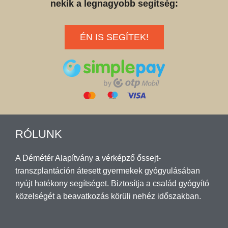
nekik a legnagyobb segítség:
ÉN IS SEGÍTEK!
RÓLUNK
A Démétér Alapítvány a vérképző őssejt-
transzplantáción átesett gyermekek gyógyulásában
nyújt hatékony segítséget. Biztosítja a család gyógyító
közelségét a beavatkozás körüli nehéz időszakban.