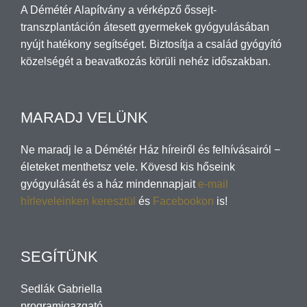
A Démétér Alapítvány a vérképző őssejt-
transzplantáción átesett gyermekek gyógyulásában
nyújt hatékony segítséget. Biztosítja a család gyógyító
közelségét a beavatkozás körüli nehéz időszakban.
MARADJ VELÜNK
Ne maradj le a Démétér Ház híreiről és felhívásairól −
életeket menthetsz vele. Kövesd kis hőseink
gyógyulását és a ház mindennapjait
e-mail
hírleveleinken keresztül
és
Facebookon
is!
SEGÍTÜNK
Sedlák Gabriella
programigazgató