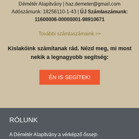
Démétér Alapítvány |
haz.demeter@gmail.com
Adószámunk: 18256110-1-43 |
ÚJ Számlaszámunk:
11600006-00000001-98910671
További számlaszámaink >>
Kislakóink számítanak rád. Nézd meg, mi most
nekik a legnagyobb segítség:
ÉN IS SEGÍTEK!
RÓLUNK
A Démétér Alapítvány a vérképző őssejt-