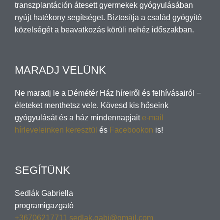
transzplantáción átesett gyermekek gyógyulásában
nyújt hatékony segítséget. Biztosítja a család gyógyító
közelségét a beavatkozás körüli nehéz időszakban.
MARADJ VELÜNK
Ne maradj le a Démétér Ház híreiről és felhívásairól −
életeket menthetsz vele. Kövesd kis hőseink
gyógyulását és a ház mindennapjait
e-mail
hírleveleinken keresztül
és
Facebookon
is!
SEGÍTÜNK
Sedlák Gabriella
programigazgató
+36706217711
sedlak.gabi@gmail.com