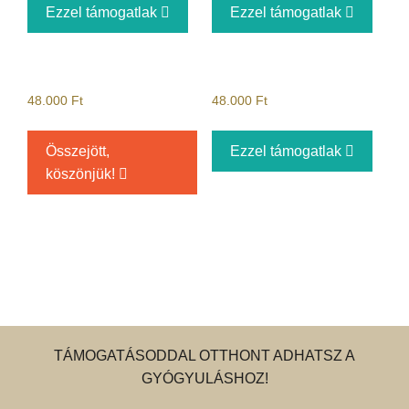
Ezzel támogatlak
Ezzel támogatlak
48.000
Ft
48.000
Ft
Összejött,
Ezzel támogatlak
köszönjük!
TÁMOGATÁSODDAL OTTHONT ADHATSZ A
GYÓGYULÁSHOZ!