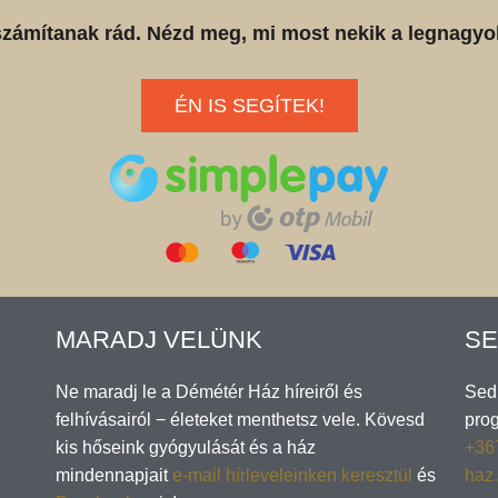
számítanak rád. Nézd meg, mi most nekik a legnagyo
ÉN IS SEGÍTEK!
MARADJ VELÜNK
SE
Ne maradj le a Démétér Ház híreiről és
Sedl
felhívásairól − életeket menthetsz vele. Kövesd
pro
kis hőseink gyógyulását és a ház
+36
mindennapjait
e-mail hírleveleinken keresztül
és
haz