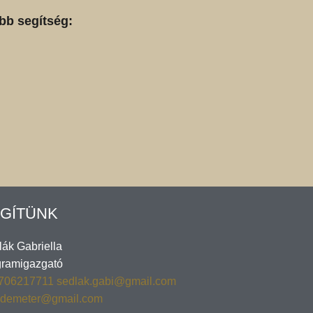
bb segítség:
GÍTÜNK
ák Gabriella
gramigazgató
706217711
sedlak.gabi@gmail.com
.demeter@gmail.com