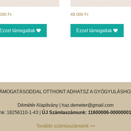
.000
Ft
48.000
Ft
Ezzel támogatlak
Ezzel támogatlak
ÁMOGATÁSODDAL OTTHONT ADHATSZ A GYÓGYULÁSHO
Démétér Alapítvány |
haz.demeter@gmail.com
k: 18256110-1-43 |
ÚJ Számlaszámunk: 11600006-00000001
További számlaszámaink >>