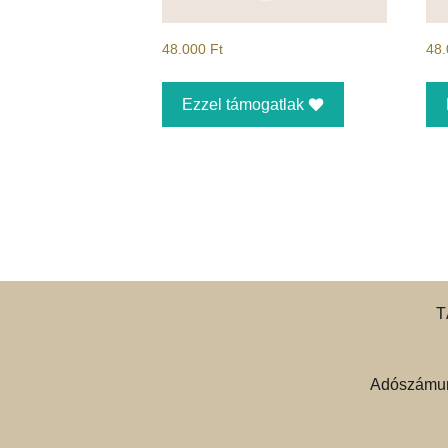
48.000
Ft
48
Ezzel támogatlak
T
Adószámun