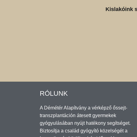
Kislakóink 
RÓLUNK
A Démétér Alapítvány a vérképző őssejt-
transzplantáción átesett gyermekek
gyógyulásában nyújt hatékony segítséget.
Biztosítja a család gyógyító közelségét a