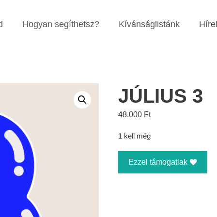
d
Hogyan segíthetsz?
Kívánságlistánk
Híre
JÚLIUS 3
48.000
Ft
1 kell még
Ezzel támogatlak