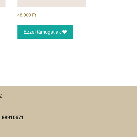
48.000
Ft
Ezzel támogatlak
Z!
-98910671