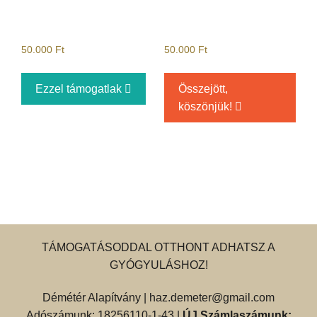
50.000
Ft
50.000
Ft
Ezzel támogatlak
Összejött,
köszönjük!
TÁMOGATÁSODDAL OTTHONT ADHATSZ A
GYÓGYULÁSHOZ!
Démétér Alapítvány |
haz.demeter@gmail.com
Adószámunk: 18256110-1-43 |
ÚJ Számlaszámunk: