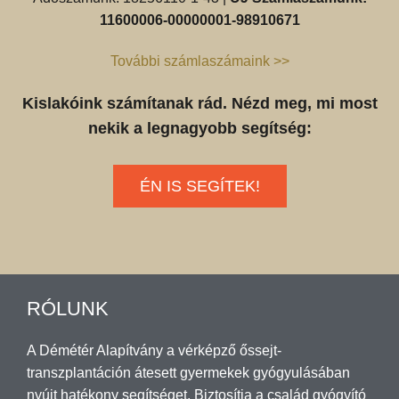
11600006-00000001-98910671
További számlaszámaink >>
Kislakóink számítanak rád. Nézd meg, mi most
nekik a legnagyobb segítség:
ÉN IS SEGÍTEK!
RÓLUNK
A Démétér Alapítvány a vérképző őssejt-
transzplantáción átesett gyermekek gyógyulásában
nyújt hatékony segítséget. Biztosítja a család gyógyító