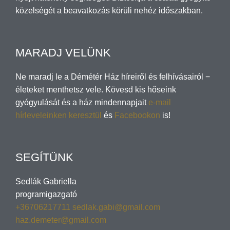
közelségét a beavatkozás körüli nehéz időszakban.
MARADJ VELÜNK
Ne maradj le a Démétér Ház híreiről és felhívásairól −
életeket menthetsz vele. Kövesd kis hőseink
gyógyulását és a ház mindennapjait
e-mail
hírleveleinken keresztül
és
Facebookon
is!
SEGÍTÜNK
Sedlák Gabriella
programigazgató
+36706217711
sedlak.gabi@gmail.com
haz.demeter@gmail.com