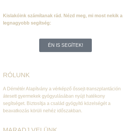
Kislakóink számítanak rád. Nézd meg, mi most nekik a
legnagyobb segítség:
ÉN IS SEGÍTEK!
RÓLUNK
A Démétér Alapítvány a vérképző őssejt-transzplantáción
átesett gyermekek gyógyulásában nyújt hatékony
segítséget. Biztosítja a család gyógyító közelségét a
beavatkozás körüli nehéz időszakban.
MARADJ VELÜNK