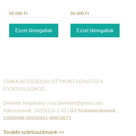
50.000
Ft
50.000
Ft
Ezzel támogatlak
Ezzel támogatlak
TÁMOGATÁSODDAL OTTHONT ADHATSZ A
GYÓGYULÁSHOZ!
Démétér Alapítvány |
haz.demeter@gmail.com
Adószámunk: 18256110-1-43 |
ÚJ Számlaszámunk:
11600006-00000001-98910671
További számlaszámaink >>