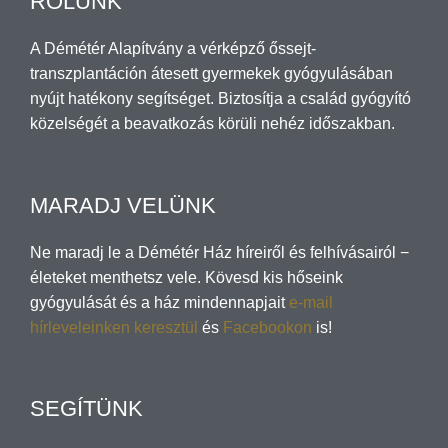
RÓLUNK
A Démétér Alapítvány a vérképző őssejt-
transzplantáción átesett gyermekek gyógyulásában
nyújt hatékony segítséget. Biztosítja a család gyógyító
közelségét a beavatkozás körüli nehéz időszakban.
MARADJ VELÜNK
Ne maradj le a Démétér Ház híreiről és felhívásairól −
életeket menthetsz vele. Kövesd kis hőseink
gyógyulását és a ház mindennapjait
e-mail
hírleveleinken keresztül
és
Facebookon
is!
SEGÍTÜNK