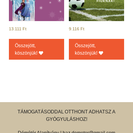
13.111
Ft
9.116
Ft
Összejött,
Összejött,
köszönjük!
köszönjük!
TÁMOGATÁSODDAL OTTHONT ADHATSZ A
GYÓGYULÁSHOZ!
Démétér Alapítvány |
haz.demeter@gmail.com