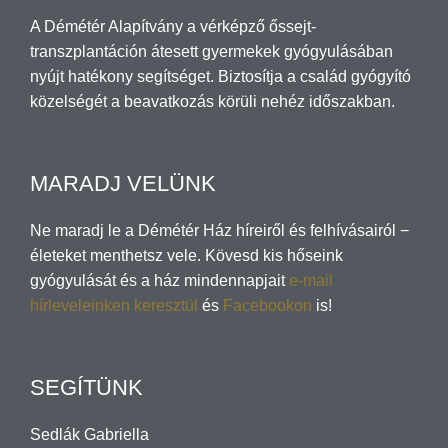
A Démétér Alapítvány a vérképző őssejt-
transzplantáción átesett gyermekek gyógyulásában
nyújt hatékony segítséget. Biztosítja a család gyógyító
közelségét a beavatkozás körüli nehéz időszakban.
MARADJ VELÜNK
Ne maradj le a Démétér Ház híreiről és felhívásairól −
életeket menthetsz vele. Kövesd kis hőseink
gyógyulását és a ház mindennapjait
e-mail
hírleveleinken keresztül
és
Facebookon
is!
SEGÍTÜNK
Sedlák Gabriella