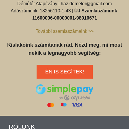
Démétér Alapítvány |
haz.demeter@gmail.com
Adószámunk: 18256110-1-43 |
ÚJ Számlaszámunk:
11600006-00000001-98910671
További számlaszámaink >>
Kislakóink számítanak rád. Nézd meg, mi most
nekik a legnagyobb segítség:
ÉN IS SEGÍTEK!
RÓLUNK