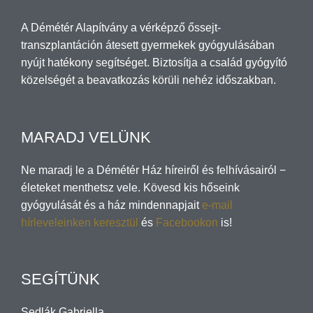
A Démétér Alapítvány a vérképző őssejt-
transzplantáción átesett gyermekek gyógyulásában
nyújt hatékony segítséget. Biztosítja a család gyógyító
közelségét a beavatkozás körüli nehéz időszakban.
MARADJ VELÜNK
Ne maradj le a Démétér Ház híreiről és felhívásairól −
életeket menthetsz vele. Kövesd kis hőseink
gyógyulását és a ház mindennapjait
e-mail
hírleveleinken keresztül
és
Facebookon
is!
SEGÍTÜNK
Sedlák Gabriella