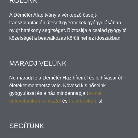
RÓLUNK
A Démétér Alapítvány a vérképző őssejt-
transzplantáción átesett gyermekek gyógyulásában
nyújt hatékony segítséget. Biztosítja a család gyógyító
közelségét a beavatkozás körüli nehéz időszakban.
MARADJ VELÜNK
Ne maradj le a Démétér Ház híreiről és felhívásairól −
életeket menthetsz vele. Kövesd kis hőseink
gyógyulását és a ház mindennapjait
e-mail
hírleveleinken keresztül
és
Facebookon
is!
SEGÍTÜNK