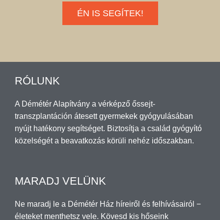
ÉN IS SEGÍTEK!
RÓLUNK
A Démétér Alapítvány a vérképző őssejt-
transzplantáción átesett gyermekek gyógyulásában
nyújt hatékony segítséget. Biztosítja a család gyógyító
közelségét a beavatkozás körüli nehéz időszakban.
MARADJ VELÜNK
Ne maradj le a Démétér Ház híreiről és felhívásairól −
életeket menthetsz vele. Kövesd kis hőseink