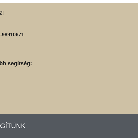
Z!
-98910671
bb segítség:
GÍTÜNK