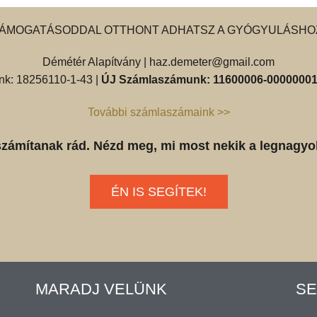
ÁMOGATÁSODDAL OTTHONT ADHATSZ A GYÓGYULÁSHO
Démétér Alapítvány |
haz.demeter@gmail.com
k: 18256110-1-43 |
ÚJ Számlaszámunk: 11600006-00000001
További számlaszámaink >>
számítanak rád. Nézd meg, mi most nekik a legnagyo
ÉN IS SEGÍTEK!
MARADJ VELÜNK
SE