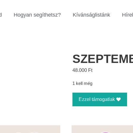
d
Hogyan segíthetsz?
Kívánságlistánk
Híre
SZEPTEMB
48.000
Ft
1 kell még
Ezzel támogatlak