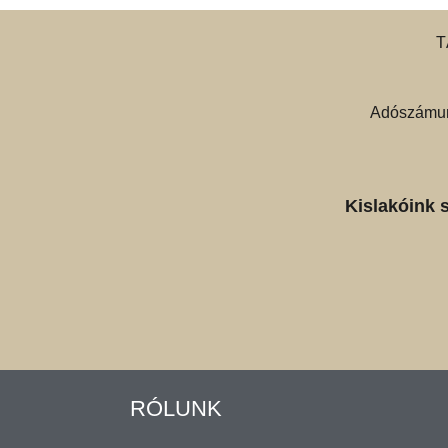
T
Adószámun
Kislakóink 
RÓLUNK