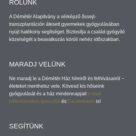
RÓLUNK
A Démétér Alapítvány a vérképző őssejt-
transzplantáción átesett gyermekek gyógyulásában
nyújt hatékony segítséget. Biztosítja a család gyógyító
közelségét a beavatkozás körüli nehéz időszakban.
MARADJ VELÜNK
Ne maradj le a Démétér Ház híreiről és felhívásairól −
életeket menthetsz vele. Kövesd kis hőseink
gyógyulását és a ház mindennapjait
e-mail
hírleveleinken keresztül
és
Facebookon
is!
SEGÍTÜNK