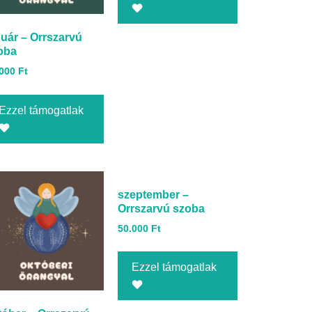
nuár – Orrszarvú
oba
.000
Ft
Ezzel támogatlak
szeptember –
Orrszarvú szoba
50.000
Ft
Ezzel támogatlak