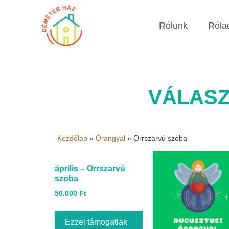
Rólunk
Róla
VÁLASZ
Kezdőlap
»
Őrangyal
»
Orrszarvú szoba
április – Orrszarvú
szoba
50.000
Ft
Ezzel támogatlak