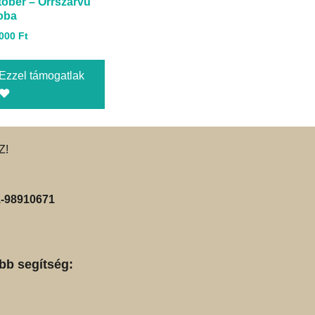
tóber – Orrszarvú
oba
.000
Ft
Ezzel támogatlak
Z!
-98910671
bb segítség: