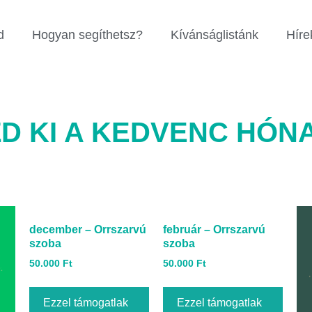
d
Hogyan segíthetsz?
Kívánságlistánk
Híre
D KI A KEDVENC HÓN
december – Orrszarvú
február – Orrszarvú
szoba
szoba
50.000
Ft
50.000
Ft
Ezzel támogatlak
Ezzel támogatlak