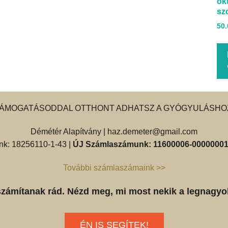
ok
sz
50
ÁMOGATÁSODDAL OTTHONT ADHATSZ A GYÓGYULÁSHO
Démétér Alapítvány |
haz.demeter@gmail.com
k: 18256110-1-43 |
ÚJ Számlaszámunk: 11600006-00000001
További számlaszámaink >>
számítanak rád. Nézd meg, mi most nekik a legnagyo
ÉN IS SEGÍTEK!