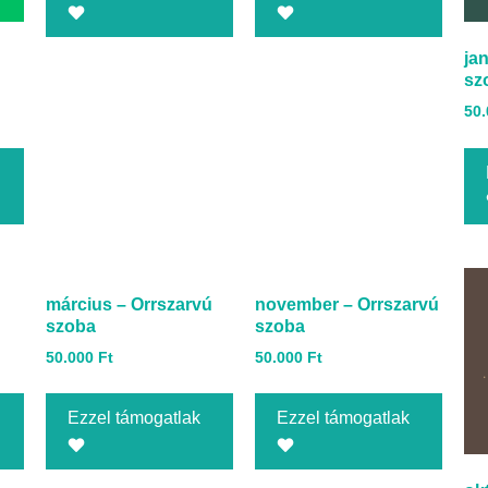
ja
sz
50
március – Orrszarvú
november – Orrszarvú
szoba
szoba
50.000
Ft
50.000
Ft
Ezzel támogatlak
Ezzel támogatlak