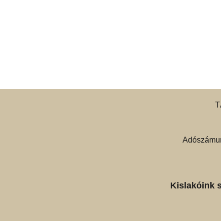
T
Adószámun
Kislakóink 