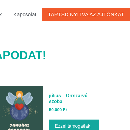
k
Kapcsolat
TARTSD NYITVA AZ AJTÓNKAT
APODAT!
július – Orrszarvú
szoba
50.000
Ft
Ezzel támogatlak