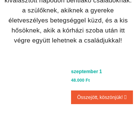
kiválasztott napodon bentlakó családoknak:
a szülőknek, akiknek a gyereke
életveszélyes betegséggel küzd, és a kis
hősöknek, akik a kórházi szoba után itt
végre együtt lehetnek a családjukkal!
szeptember 1
48.000
Ft
Összejött, köszönjük!