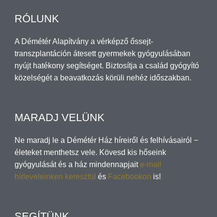
RÓLUNK
A Démétér Alapítvány a vérképző őssejt-
transzplantáción átesett gyermekek gyógyulásában
nyújt hatékony segítséget. Biztosítja a család gyógyító
közelségét a beavatkozás körüli nehéz időszakban.
MARADJ VELÜNK
Ne maradj le a Démétér Ház híreiről és felhívásairól −
életeket menthetsz vele. Kövesd kis hőseink
gyógyulását és a ház mindennapjait
e-mail
hírleveleinken keresztül
és
Facebookon
is!
SEGÍTÜNK