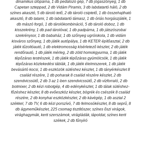
dinamikus ülőpárna, 1 db pedálozó gép, 7 db jógaszőnyeg, 1 db
Capetan szteppad, 2 db Vidám Piramis, 3 db labdatartó háló, 2 db
színes akasztó, 5 db tároló tető, 2 db tároló csiptető, 1 db összehajtható
akasztó, 8 db tatami, 1 db labdatartó támasz, 1 db óriás horgászjáték, 1
db mászó forgó, 1 db tárolókombináció, 5 db tároló doboz, 1 db
kisszekrény, 1 db pad tárolóval, 1 db padpárna, 1 db játszószobai
szekrénysor, 1 db babaház, 1 db szőnyeg ugróiskola, 1 db vidám
kisváros szőnyeg, 1 db játék autópálya, 1 db KETER építőasztal, 2 db
játék tűzoltóautó, 1 db elektromosság kísérletező készlet, 2 db játék
rendőrautó, 1 db játék mérleg, 2 db zöld homokgyurma, 1 db játék
tépőzáras testrészek, 1 db játék tépőzáras gyümölcsök, 1 db játék
tépőzáras közlekedési táblák, 1 db játék élelmiszerek, 1 db játék
bevásárló kocsi, 1 db eszközök sütéshez készlet, 1 db tányérkészlet 8
család részére, 1 db poharak 8 család részére készlet, 2 db
szendvicssütő, 2 db 3 az 1-ben szendvicssütő, 2 db vízforraló, 2 db
botmixer, 2 db kézi robotgép, 4 db edénykészlet, 1 db tálak sütéshez-
főzéshez készlet, 8 db evőeszköz készlet, bögrék és csészék 8 család
részére, 2 db konyhai eszközkészlet, 2 db kávégép, 1 db asztal 2
székkel, 7 db TV, 6 db kézi porszívó, 7 db felmosókészlet, 8 db seprű, 8
db ágyneműkészlet, 225 csomag tisztítószer, színes őszi virágok,
virághagymák, kerti szerszámok, virágládák, tápoldat, színes kerti
székek, 2 db fűnyíró