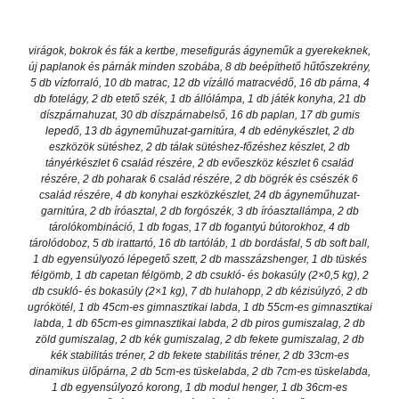
virágok, bokrok és fák a kertbe, mesefigurás ágyneműk a gyerekeknek,
új paplanok és párnák minden szobába, 8 db beépíthető hűtőszekrény,
5 db vízforraló, 10 db matrac, 12 db vízálló matracvédő, 16 db párna, 4
db fotelágy, 2 db etető szék, 1 db állólámpa, 1 db játék konyha, 21 db
díszpárnahuzat, 30 db díszpárnabelső, 16 db paplan, 17 db gumis
lepedő, 13 db ágyneműhuzat-garnitúra, 4 db edénykészlet, 2 db
eszközök sütéshez, 2 db tálak sütéshez-főzéshez készlet, 2 db
tányérkészlet 6 család részére, 2 db evőeszköz készlet 6 család
részére, 2 db poharak 6 család részére, 2 db bögrék és csészék 6
család részére, 4 db konyhai eszközkészlet, 24 db ágyneműhuzat-
garnitúra, 2 db íróasztal, 2 db forgószék, 3 db íróasztallámpa, 2 db
tárolókombináció, 1 db fogas, 17 db fogantyú bútorokhoz, 4 db
tárolódoboz, 5 db irattartó, 16 db tartóláb, 1 db bordásfal, 5 db soft ball,
1 db egyensúlyozó lépegető szett, 2 db masszázshenger, 1 db tüskés
félgömb, 1 db capetan félgömb, 2 db csukló- és bokasúly (2×0,5 kg), 2
db csukló- és bokasúly (2×1 kg), 7 db hulahopp, 2 db kézisúlyzó, 2 db
ugrókötél, 1 db 45cm-es gimnasztikai labda, 1 db 55cm-es gimnasztikai
labda, 1 db 65cm-es gimnasztikai labda, 2 db piros gumiszalag, 2 db
zöld gumiszalag, 2 db kék gumiszalag, 2 db fekete gumiszalag, 2 db
kék stabilitás tréner, 2 db fekete stabilitás tréner, 2 db 33cm-es
dinamikus ülőpárna, 2 db 5cm-es tüskelabda, 2 db 7cm-es tüskelabda,
1 db egyensúlyozó korong, 1 db modul henger, 1 db 36cm-es