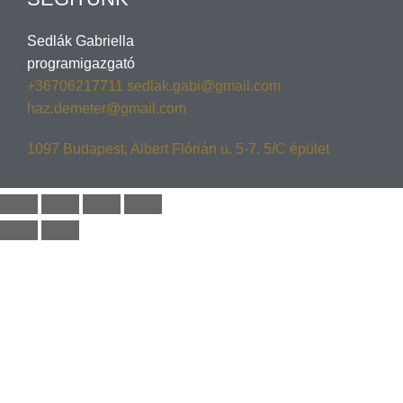
Sedlák Gabriella
programigazgató
+36706217711
sedlak.gabi@gmail.com
haz.demeter@gmail.com
1097 Budapest, Albert Flórián u. 5-7. 5/C épület