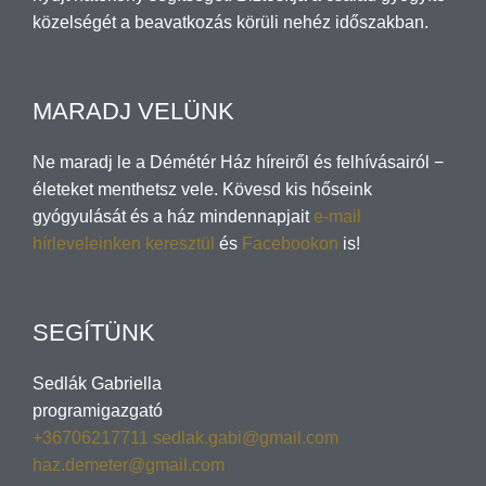
közelségét a beavatkozás körüli nehéz időszakban.
MARADJ VELÜNK
Ne maradj le a Démétér Ház híreiről és felhívásairól −
életeket menthetsz vele. Kövesd kis hőseink
gyógyulását és a ház mindennapjait
e-mail
hírleveleinken keresztül
és
Facebookon
is!
SEGÍTÜNK
Sedlák Gabriella
programigazgató
+36706217711
sedlak.gabi@gmail.com
haz.demeter@gmail.com