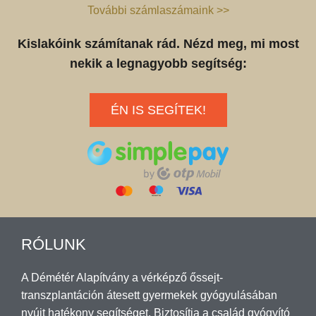
További számlaszámaink >>
Kislakóink számítanak rád. Nézd meg, mi most
nekik a legnagyobb segítség:
ÉN IS SEGÍTEK!
RÓLUNK
A Démétér Alapítvány a vérképző őssejt-
transzplantáción átesett gyermekek gyógyulásában
nyújt hatékony segítséget. Biztosítja a család gyógyító