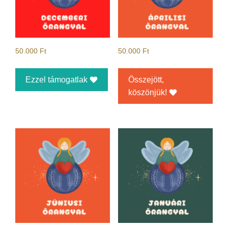
50.000
Ft
50.000
Ft
Ezzel támogatlak
Összejött,
köszönjük!