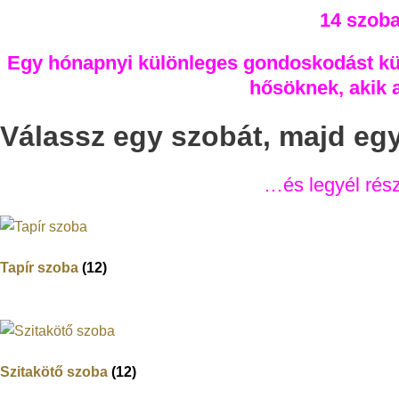
14 szoba
Egy hónapnyi különleges gondoskodást küld
hősöknek, akik a
Válassz egy szobát, majd eg
…és legyél rés
Tapír szoba
(12)
Szitakötő szoba
(12)