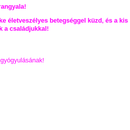
rangyala!
e életveszélyes betegséggel küzd, és a kis
k a családjukkal!
 gyógyulásának!