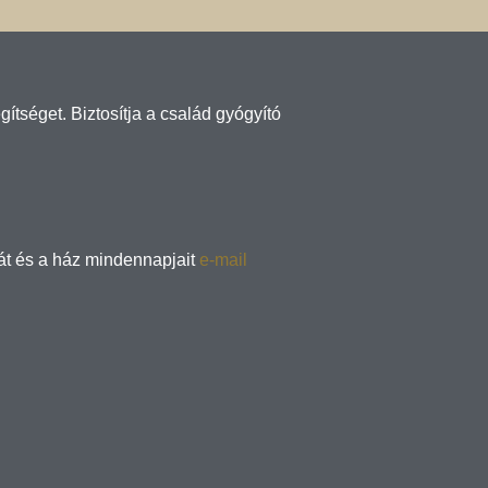
tséget. Biztosítja a család gyógyító
sát és a ház mindennapjait
e-mail