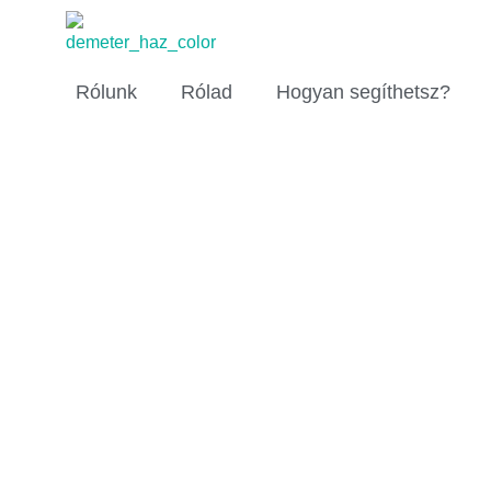
Kilépés
a
tartalomba
Rólunk
Rólad
Hogyan segíthetsz?
Legyél Te is őrangyal!