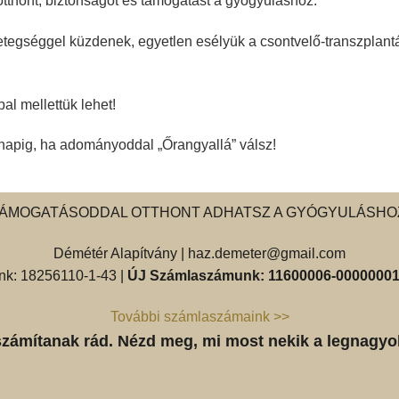
thont, biztonságot és támogatást a gyógyuláshoz.
tegséggel küzdenek, egyetlen esélyük a csontvelő-transzplantác
l mellettük lehet!
 napig, ha adományoddal „Őrangyallá” válsz!
ÁMOGATÁSODDAL OTTHONT ADHATSZ A GYÓGYULÁSHO
Démétér Alapítvány |
haz.demeter@gmail.com
k: 18256110-1-43 |
ÚJ Számlaszámunk: 11600006-00000001
További számlaszámaink >>
számítanak rád. Nézd meg, mi most nekik a legnagyo