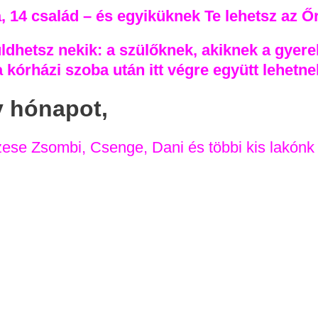
, 14 család – és egyiküknek Te lehetsz az Ő
hetsz nekik: a szülőknek, akiknek a gyerek
 kórházi szoba után itt végre együtt lehetne
y hónapot,
zese Zsombi, Csenge, Dani és többi kis lakónk