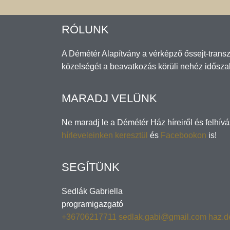
RÓLUNK
A Démétér Alapítvány a vérképző őssejt-transz
közelségét a beavatkozás körüli nehéz idősza
MARADJ VELÜNK
Ne maradj le a Démétér Ház híreiről és felhív
hírleveleinken keresztül
és
Facebookon
is!
SEGÍTÜNK
Sedlák Gabriella
programigazgató
+36706217711
sedlak.gabi@gmail.com
haz.