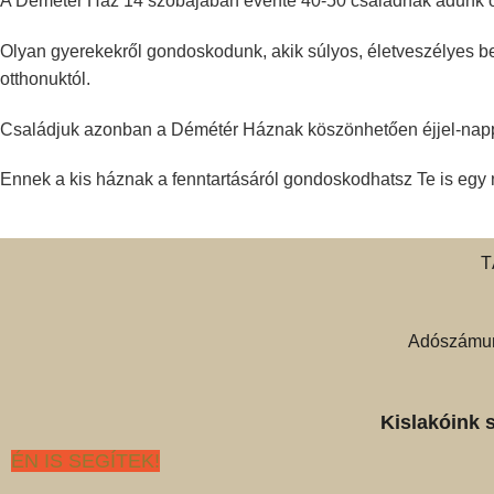
A Démétér Ház 14 szobájában évente 40-50 családnak adunk ot
Olyan gyerekekről gondoskodunk, akik súlyos, életveszélyes be
otthonuktól.
Családjuk azonban a Démétér Háznak köszönhetően éjjel-nappa
Ennek a kis háznak a fenntartásáról gondoskodhatsz Te is egy
T
Adószámun
Kislakóink 
ÉN IS SEGÍTEK!