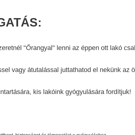
GATÁS:
eretnél "Őrangyal" lenni az éppen ott lakó csa
sel vagy átutalással juttathatod el nekünk az 
artására, kis lakóink gyógyulására fordítjuk!