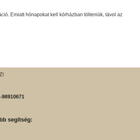
ió. Emiatt hónapokat kell kórházban tölteniük, távol az
Z!
-98910671
bb segítség: