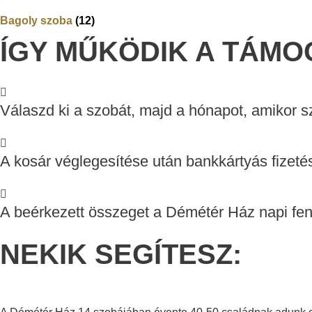
Bagoly szoba
(12)
ÍGY MŰKÖDIK A TÁMO
Válaszd ki a szobát, majd a hónapot, amikor sz
A kosár véglegesítése után bankkártyás fizetés
A beérkezett összeget a Démétér Ház napi fennt
NEKIK SEGÍTESZ: