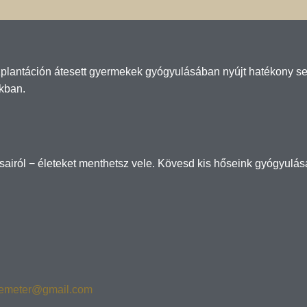
plantáción átesett gyermekek gyógyulásában nyújt hatékony segí
kban.
ásairól − életeket menthetsz vele. Kövesd kis hőseink gyógyulá
demeter@gmail.com