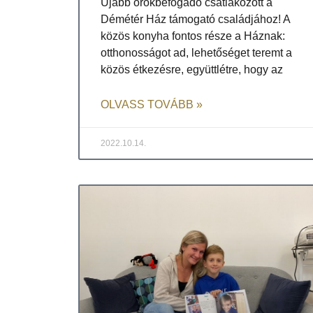
Újabb örökbefogadó csatlakozott a
Démétér Ház támogató családjához! A
közös konyha fontos része a Háznak:
otthonosságot ad, lehetőséget teremt a
közös étkezésre, együttlétre, hogy az
OLVASS TOVÁBB »
2022.10.14.