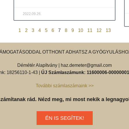
2022.09.26.
1
2
3
4
5
6
7
8
9
10
11
12
13
ÁMOGATÁSODDAL OTTHONT ADHATSZ A GYÓGYULÁSHO
Démétér Alapítvány |
haz.demeter@gmail.com
k: 18256110-1-43 |
ÚJ Számlaszámunk: 11600006-00000001
További számlaszámaink >>
számítanak rád. Nézd meg, mi most nekik a legnagyo
ÉN IS SEGÍTEK!