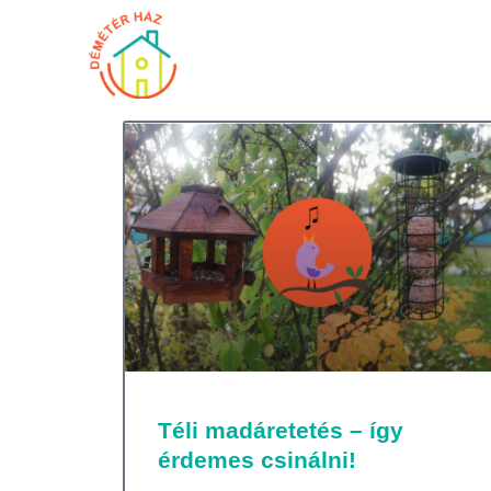
Téli madáretetés – így
érdemes csinálni!