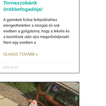
Tornaszobánk
örökbefogadója!
A gyerekek fizikai felépüléséhez
elengedhetetlen a mozgás és sok
esetben a gyógytorna, hogy a fekvés és
a kezelések után újra megerősödjenek!
Nem egy esetben a
OLVASS TOVÁBB »
2022.11.04.