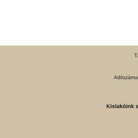
T
Adószámun
Kislakóink 