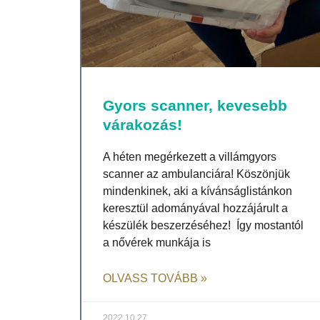
Gyors scanner, kevesebb
várakozás!
A héten megérkezett a villámgyors
scanner az ambulanciára! Köszönjük
mindenkinek, aki a kívánságlistánkon
keresztül adományával hozzájárult a
készülék beszerzéséhez! Így mostantól
a nővérek munkája is
OLVASS TOVÁBB »
2022.10.27.