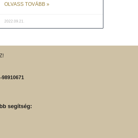
OLVASS TOVÁBB »
2022.09.21.
Z!
-98910671
bb segítség: