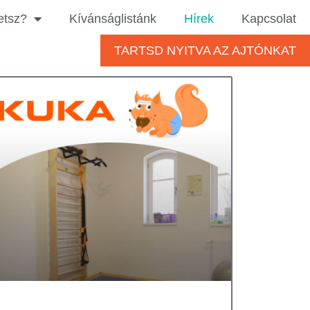
etsz?
Kívánságlistánk
Hírek
Kapcsolat
TARTSD NYITVA AZ AJTÓNKAT