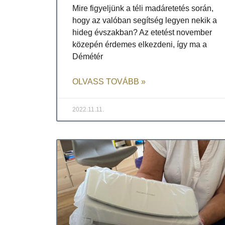
Mire figyeljünk a téli madáretetés során,
hogy az valóban segítség legyen nekik a
hideg évszakban? Az etetést november
közepén érdemes elkezdeni, így ma a
Démétér
OLVASS TOVÁBB »
2022.11.11.