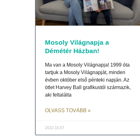
Mosoly Világnapja a
Démétér Házban!
Ma van a Mosoly Világnapja! 1999 óta
tartjuk a Mosoly Világnapját, minden
évben október első pénteki napján. Az
ötlet Harvey Ball grafikustól származik,
aki feltalálta
OLVASS TOVÁBB »
2022.10.07.