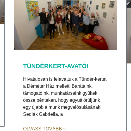
TÜNDÉRKERT-AVATÓ!
Hivatalosan is felavattuk a Tündér-kertet
a Démétér Ház mellett! Barátaink,
támogatóink, munkatársaink gyűltek
össze pénteken, hogy együtt örüljünk
egy újabb álmunk megvalósulásának!
Sedlák Gabriella, a
OLVASS TOVÁBB »