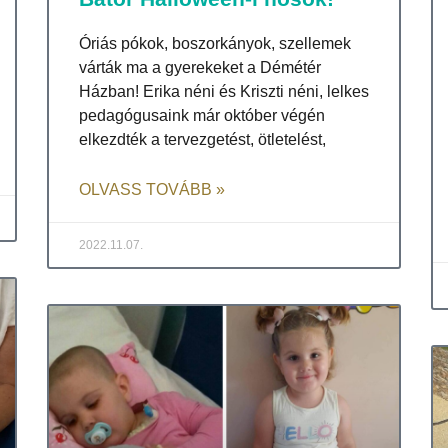
Óriás pókok, boszorkányok, szellemek
várták ma a gyerekeket a Démétér
Házban! Erika néni és Kriszti néni, lelkes
pedagógusaink már október végén
elkezdték a tervezgetést, ötletelést,
OLVASS TOVÁBB »
2022.11.07.