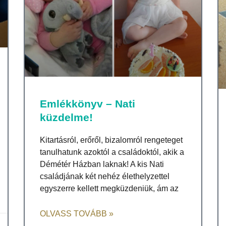
Emlékkönyv – Nati
küzdelme!
Kitartásról, erőről, bizalomról rengeteget
tanulhatunk azoktól a családoktól, akik a
Démétér Házban laknak! A kis Nati
családjának két nehéz élethelyzettel
egyszerre kellett megküzdeniük, ám az
OLVASS TOVÁBB »