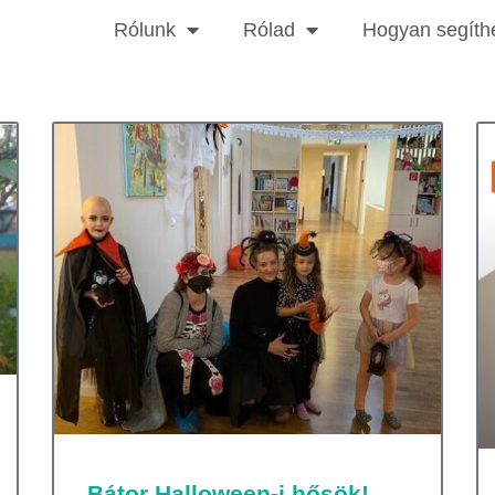
Rólunk
Rólad
Hogyan segíth
Bátor Halloween-i hősök!